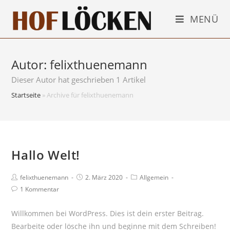
MENÜ
Autor:
felixthuenemann
Dieser Autor hat geschrieben 1 Artikel
Startseite
»
Archive für felixthuenemann
Hallo Welt!
felixthuenemann
2. März 2020
Allgemein
1 Kommentar
Willkommen bei WordPress. Dies ist dein erster Beitrag.
Bearbeite oder lösche ihn und beginne mit dem Schreiben!